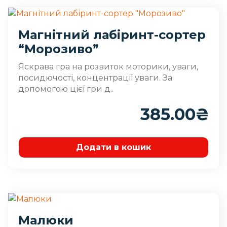
Магнітний лабіринт-сортер
“Морозиво”
Яскрава гра на розвиток моторики, уваги,
посидючості, концентрації уваги. За
допомогою цієї гри д..
385.00
₴
Додати в кошик
Малюки