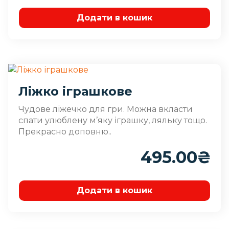
Додати в кошик
Ліжко іграшкове
Чудове ліжечко для гри. Можна вкласти
спати улюблену м’яку іграшку, ляльку тощо.
Прекрасно доповню..
495.00
₴
Додати в кошик