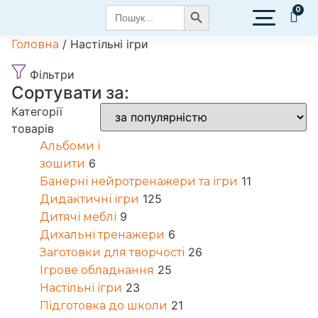
Search Button
Search
for:
/ Настільні ігри
Головна
Фільтри
Сортувати за:
Категорії
товарів
Альбоми і
6
зошити
11
Банерні нейротренажери та ігри
125
Дидактичні ігри
9
Дитячі меблі
6
Дихальні тренажери
26
Заготовки для творчості
25
Ігрове обладнання
23
Настільні ігри
21
Підготовка до школи