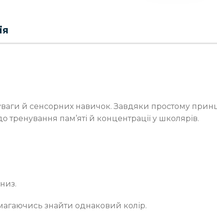
ія
 уваги й сенсорних навичок. Завдяки простому принци
о тренування пам’яті й концентрації у школярів.
низ.
намагаючись знайти однаковий колір.