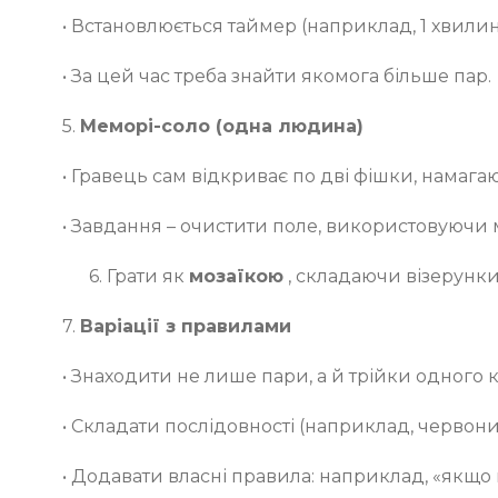
• Встановлюється таймер (наприклад, 1 хвилин
• За цей час треба знайти якомога більше пар.
5.
Меморі-соло (одна людина)
• Гравець сам відкриває по дві фішки, намага
• Завдання – очистити поле, використовуючи м
6. Грати як
мозаїкою
, складаючи візерунки
7.
Варіації з правилами
• Знаходити не лише пари, а й трійки одного 
• Складати послідовності (наприклад, червон
• Додавати власні правила: наприклад, «якщо