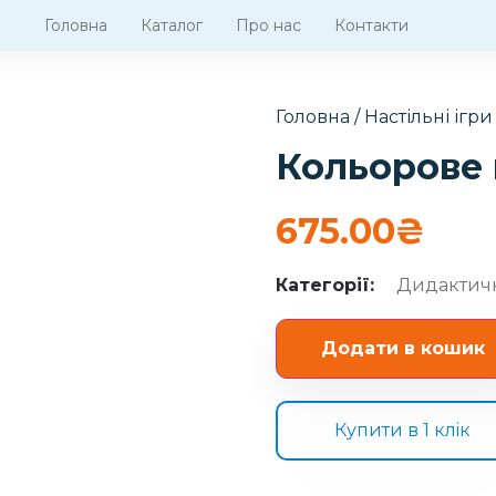
Головна
Каталог
Про нас
Контакти
Головна
/
Настільні ігри
Кольорове
675.00
₴
Категорії:
Дидактичн
Додати в кошик
Купити в 1 клiк