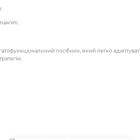
;
ам’яті.
агатофункціональний посібник, який легко адаптувати
тратегію.