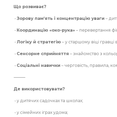
Що розвиває?
•
Зорову пам’ять і концентрацію уваги
– дит
•
Координацію «око-рука»
– перевертання фіш
•
Логіку й стратегію
– у старшому віці гравці 
•
Сенсорне сприйняття
– знайомство з кольо
•
Соціальні навички
– черговість, правила, к
⸻
Де використовувати?
• у дитячих садочках та школах;
• у сімейних іграх удома;