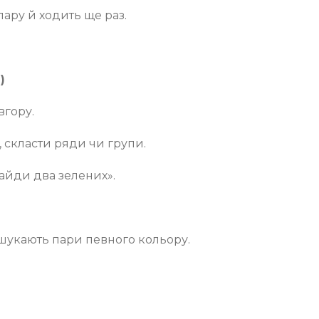
пару й ходить ще раз.
)
вгору.
, скласти ряди чи групи.
найди два зелених».
 шукають пари певного кольору.