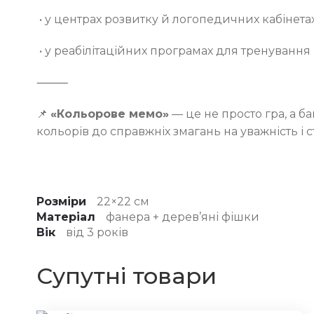
• у центрах розвитку й логопедичних кабінетах
• у реабілітаційних програмах для тренування п
⸻
📌
«Кольорове мемо»
— це не просто гра, а б
кольорів до справжніх змагань на уважність і с
Розміри
22×22 см
Матеріал
фанера + дерев’яні фішки
Вік
від 3 років
Супутні товари