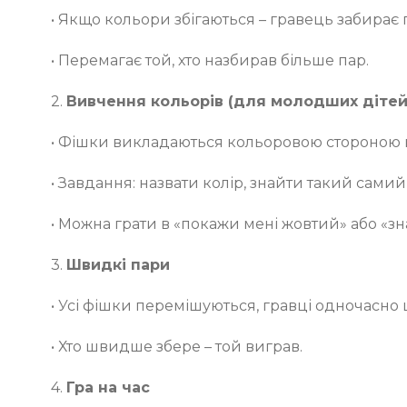
• Якщо кольори збігаються – гравець забирає 
• Перемагає той, хто назбирав більше пар.
2.
Вивчення кольорів (для молодших дітей
• Фішки викладаються кольоровою стороною 
• Завдання: назвати колір, знайти такий самий
• Можна грати в «покажи мені жовтий» або «з
3.
Швидкі пари
• Усі фішки перемішуються, гравці одночасно
• Хто швидше збере – той виграв.
4.
Гра на час