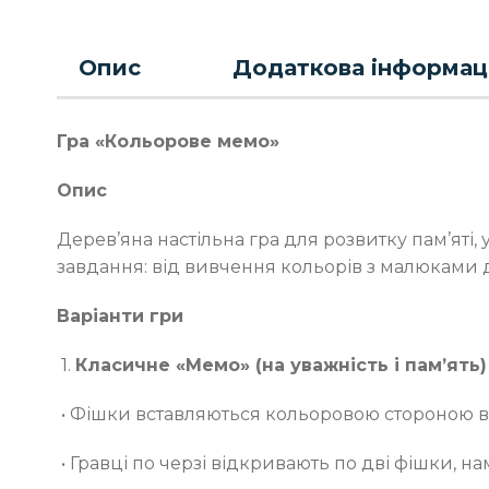
Опис
Додаткова інформац
Гра «Кольорове мемо»
Опис
Дерев’яна настільна гра для розвитку пам’яті,
завдання: від вивчення кольорів з малюками д
Варіанти гри
1.
Класичне «Мемо» (на уважність і пам’ять)
• Фішки вставляються кольоровою стороною в
• Гравці по черзі відкривають по дві фішки, 