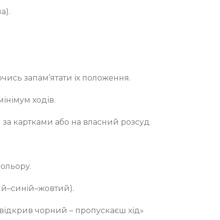
а).
ючись запам’ятати їх положення.
інімум ходів.
 за картками або на власний розсуд
кольору.
ий–синій–жовтий).
 відкрив чорний – пропускаєш хід»