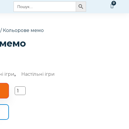
Search Button
Search
for:
/ Кольорове мемо
 мемо
і ігри
,
Настільні ігри