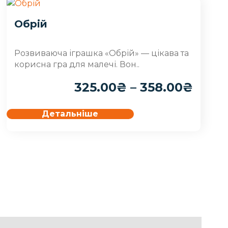
Обрій
Розвиваюча іграшка «Обрій» — цікава та
корисна гра для малечі. Вон..
325.00
₴
–
358.00
₴
Детальніше