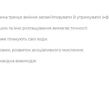
ина тренує вміння запам’ятовувати й утримувати ін
ок та їхнє розташування вимагає точності.
вже планують свої ходи.
рами, розвиток асоціативного мислення.
омандна взаємодія.