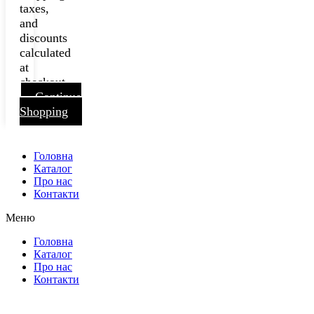
taxes,
and
discounts
calculated
at
checkout.
Continue
Shopping
Головна
Каталог
Про нас
Контакти
Меню
Головна
Каталог
Про нас
Контакти