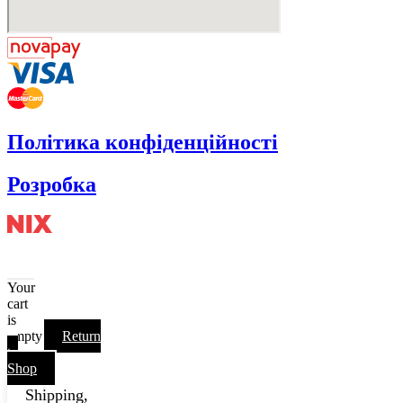
Політика конфіденційності
Розробка
Your
cart
is
empty
Return
to
Shop
Shipping,