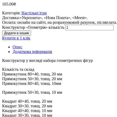
165.00
₴
Категорія:
Настільні ігри
Доставка:
«Укрпошта», «Нова Пошта», «Meest».
Оплата:
онлайн на сайті, на розрахунковий рахунок, післяплата.
Конструктор «Геометрія» кількість
Додати в кошик
Купити в 1 клiк
Опис
Додаткова інформація
Конструктор у вигляді набора геометричних фігур
Кількість та склад
Прямокутник 80×40, товщ. 20 мм
Прямокутник 50×30, товщ. 20 мм
Прямокутник 80×40, товщ. 10мм
Прямокутник 50×30, товщ. 10 мм
Квадрат 40×40, товщ. 20 мм
Квадрат 30×30, товщ. 20 мм
Квадрат 40×40, товщ. 10 мм
Квадрат 30×30, товщ. 10 мм