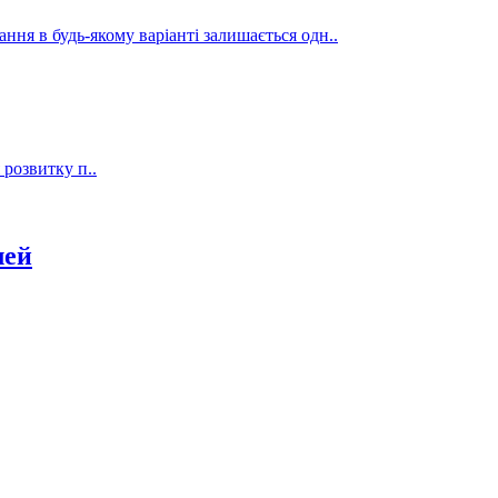
ання в будь-якому варіанті залишається одн..
 розвитку п..
лей