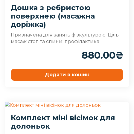
Дошка з ребристою
поверхнею (масажна
доріжка)
Призначена для занять фізкультурою. Ціль:
масаж стоп та спини; профілактика
плоскостопості; зміцн..
880.00
₴
Додати в кошик
Комплект міні вісімок для
долоньок