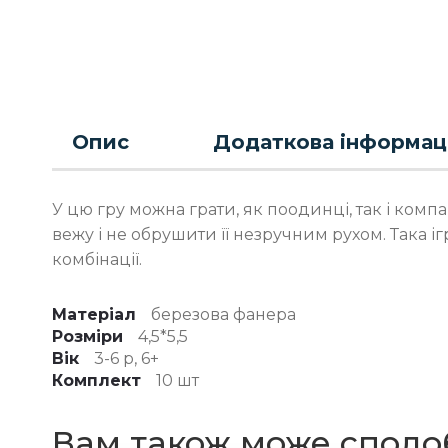
Опис
Додаткова інформац
У цю гру можна грати, як поодинці, так і ком
вежу і не обрушити її незручним рухом. Така і
комбінації.
Матеріал
березова фанера
Розміри
4,5*5,5
Вік
3-6 р, 6+
Комплект
10 шт
Вам також може сподо