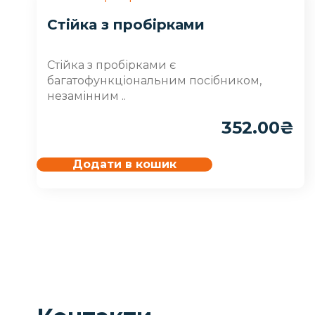
Стійка з пробірками
Стійка з пробірками є
багатофункціональним посібником,
незамінним ..
352.00
₴
Додати в кошик