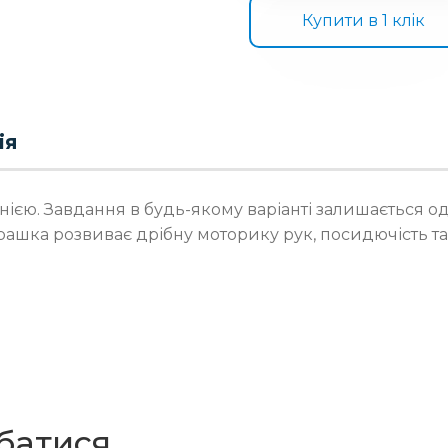
Купити в 1 клiк
ія
панією. Завдання в будь-якому варіанті залишається
грашка розвиває дрібну моторику рук, посидючість та
батися…