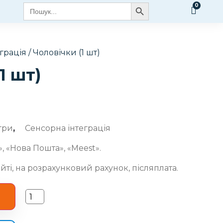
Search Button
Search
for:
грація
/ Чоловічки (1 шт)
1 шт)
ігри
,
Сенсорна інтеграція
, «Нова Пошта», «Meest».
йті, на розрахунковий рахунок, післяплата.