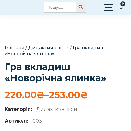
Search Button
Search
for:
Головна
/
Дидактичні ігри
/ Гра вкладиш
«Новорічна ялинка»
Гра вкладиш
«Новорічна ялинка»
220.00
₴
–
253.00
₴
Категорія:
Дидактичні ігри
Артикул:
003