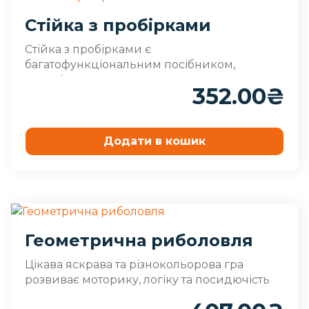
Стійка з пробірками
Стійка з пробірками є
багатофункціональним посібником,
незамінним ..
352.00
₴
Додати в кошик
Геометрична риболовля
Цікава яскрава та різнокольорова гра
розвиває моторику, логіку та посидючість
дитини.