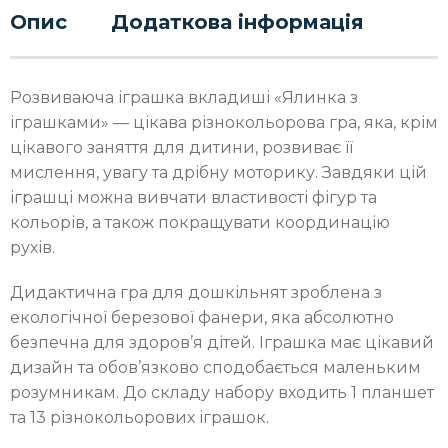
Опис
Додаткова інформація
Розвиваюча іграшка вкладиші «Ялинка з
іграшками» — цікава різнокольорова гра, яка, крім
цікавого заняття для дитини, розвиває її
мислення, увагу та дрібну моторику. Завдяки цій
іграшці можна вивчати властивості фігур та
кольорів, а також покращувати координацію
рухів.
Дидактична гра для дошкільнят зроблена з
екологічної березової фанери, яка абсолютно
безпечна для здоров’я дітей. Іграшка має цікавий
дизайн та обов’язково сподобається маленьким
розумникам. До складу набору входить 1 планшет
та 13 різнокольорових іграшок.