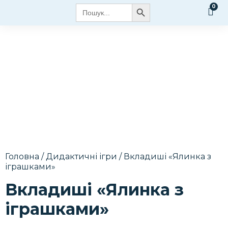
Search Button
Search
for:
Головна
/
Дидактичні ігри
/ Вкладиші «Ялинка з
іграшками»
Вкладиші «Ялинка з
іграшками»