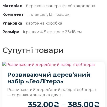
Матеріал
березова фанера, фарба акрилова
Комплект
1 планшет, 13 іграшок
Упаковка
картонна коробка
Розміри
іграшки 4-5 см, поле 23х18 см
Супутні товари
Розвиваючий дерев’яний
набір «ГеоЛітера»
Розвиваючий дерев'яний набір «ГеоЛітера»
— справжня знахідка для т..
352.00
₴
–
385.00
₴