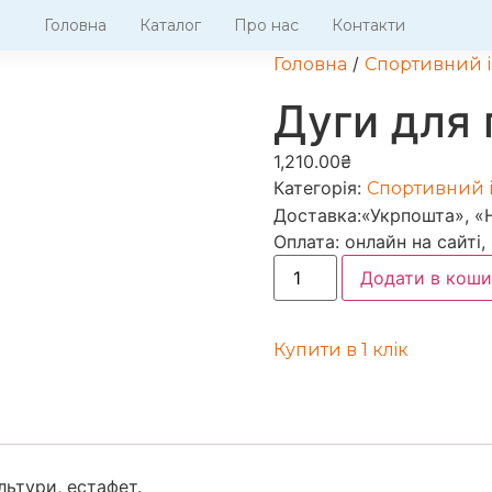
Головна
Каталог
Про нас
Контакти
/
Головна
Спортивний 
Дуги для 
1,210.00
₴
Категорія:
Спортивний 
Доставка:
«Укрпошта», «
Оплата:
онлайн на сайті,
Додати в коши
Купити в 1 клiк
льтури, естафет.