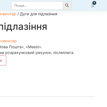
Search Button
Search
for:
/ Дуги для підлазіння
інвентар
підлазіння
інвентар
Нова Пошта», «Meest».
 на розрахунковий рахунок, післяплата.
к