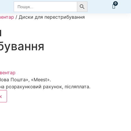
Search Button
Search
for:
вентар
/ Диски для перестрибування
я
бування
вентар
Нова Пошта», «Meest».
 на розрахунковий рахунок, післяплата.
к