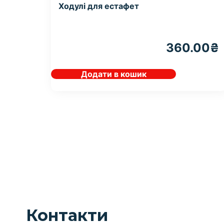
Ходулі для естафет
360.00
₴
Додати в кошик
Контакти