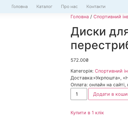
Головна
Каталог
Про нас
Контакти
Головна
/
Спортивний ін
Диски дл
перестри
572.00
₴
Категорія:
Спортивний ін
Доставка:
«Укрпошта», «
Оплата:
онлайн на сайті,
Додати в коши
Купити в 1 клiк