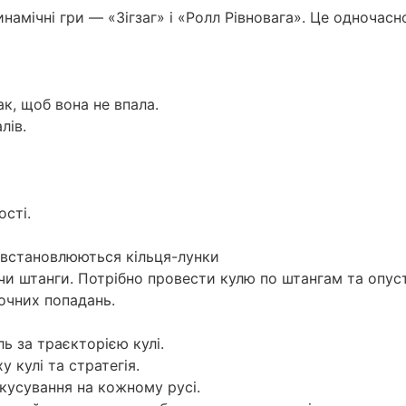
инамічні гри — «Зігзаг» і «Ролл Рівновага». Це одночасно
к, щоб вона не впала.
лів.
ості.
ю встановлюються кільця-лунки
и штанги. Потрібно провести кулю по штангам та опусти
точних попадань.
ь за траєкторією кулі.
 кулі та стратегія.
кусування на кожному русі.