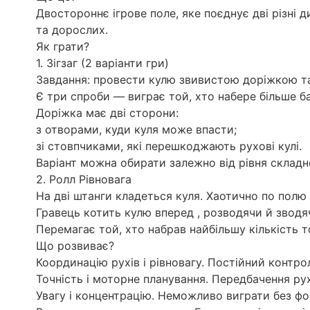
Двостороннє ігрове поле, яке поєднує дві різні д
та дорослих.
Як грати?
1. Зігзаг (2 варіанти гри)
Завдання: провести кулю звивистою доріжкою та
Є три спроби — виграє той, хто набере більше ба
Доріжка має дві сторони:
з отворами, куди куля може впасти;
зі стовпчиками, які перешкоджають рухові кулі.
Варіант можна обирати залежно від рівня складн
2. Ролл Рівновага
На дві штанги кладеться куля. Хаотично по пол
Гравець котить кулю вперед , розводячи й зводяч
Перемагає той, хто набрав найбільшу кількість 
Що розвиває?
Координацію рухів і рівновагу. Постійний контрол
Точність і моторне планування. Передбачення руху
Увагу і концентрацію. Неможливо виграти без фо