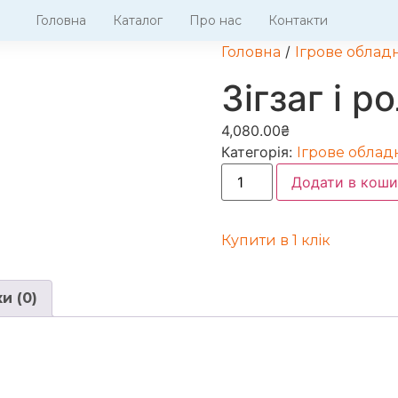
Головна
Каталог
Про нас
Контакти
/
Головна
Ігрове облад
Зігзаг і р
4,080.00
₴
Категорія:
Ігрове облад
Додати в коши
Купити в 1 клiк
и (0)