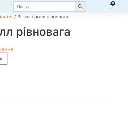
Search Button
Search
for:
/ Зігзаг і ролл рівновага
нання
олл рівновага
нання
к