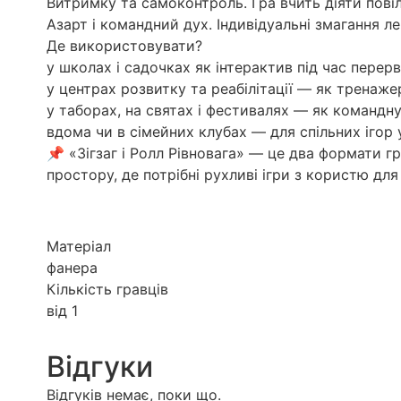
Витримку та самоконтроль. Гра вчить діяти пові
Азарт і командний дух. Індивідуальні змагання л
Де використовувати?
у школах і садочках як інтерактив під час перерв
у центрах розвитку та реабілітації — як тренаже
у таборах, на святах і фестивалях — як командну
вдома чи в сімейних клубах — для спільних ігор у
📌 «Зігзаг і Ролл Рівновага» — це два формати г
простору, де потрібні рухливі ігри з користю для
Матеріал
фанера
Кількість гравців
від 1
Відгуки
Відгуків немає, поки що.