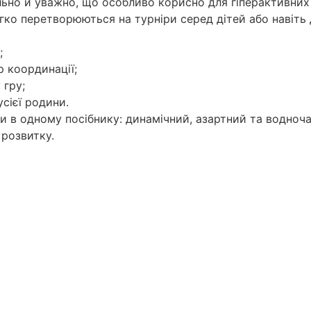
льно й уважно, що особливо корисно для гіперактивних 
егко перетворюються на турніри серед дітей або навіть
;
р координації;
 гру;
сієї родини.
ри в одному посібнику: динамічний, азартний та водноч
 розвитку.