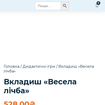
Search Button
Search
for:
Головна
/
Дидактичні ігри
/ Вкладиш «Весела
лічба»
Вкладиш «Весела
лічба»
528.00
₴