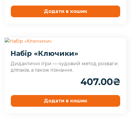
Додати в кошик
Набір «Ключики»
Дидактичні ігри — чудовий метод розваги
дітлахів, а також пізнання..
407.00
₴
Додати в кошик