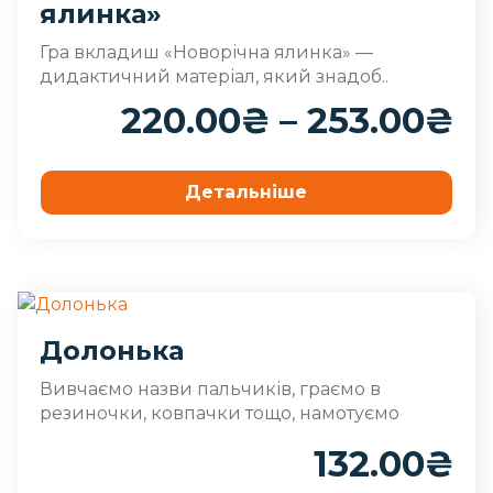
ялинка»
Гра вкладиш «Новорічна ялинка» —
дидактичний матеріал, який знадоб..
220.00
₴
–
253.00
₴
Детальніше
Долонька
Вивчаємо назви пальчиків, граємо в
резиночки, ковпачки тощо, намотуємо
шнурочки, одягаємо шапочки.
132.00
₴