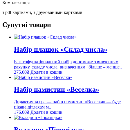
Комплектація
з pdf картками, з друкованими картками
Супутні товари
Набір плашок «Склад числа»
Багатофункціональний набір допоможе з вивченням
рахунку, складу числа, визначенням "більше – менше..
275.00
₴
Додати в кошик
Набір намистин «Веселка»
Дидактична гра — набір намистин «Веселка» — буде
цікава дітлахам м..
176.00
₴
Додати в кошик
Вкладиш «Пірамідка»