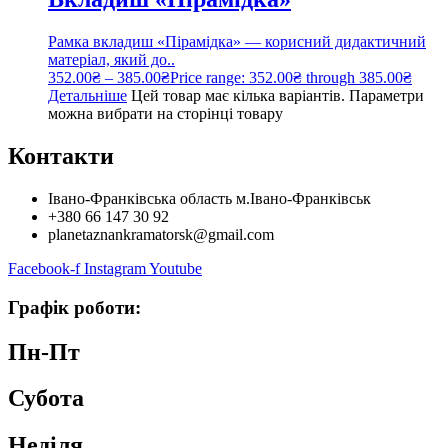
Рамка вкладиш «Пірамідка» — корисний дидактичний
матеріал, який до..
352.00
₴
–
385.00
₴
Price range: 352.00₴ through 385.00₴
Детальніше
Цей товар має кілька варіантів. Параметри
можна вибрати на сторінці товару
Контакти
Івано-Франківська область м.Івано-Франківськ
+380 66 147 30 92
planetaznankramatorsk@gmail.com
Facebook-f
Instagram
Youtube
Графік роботи:
Пн-Пт
Субота
Неділя