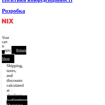
Розробка
Your
cart
is
empty
Return
to
Shop
Shipping,
taxes,
and
discounts
calculated
at
checkout.
Continue
Shopping