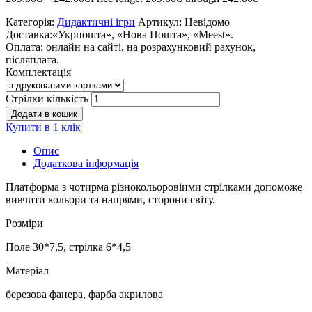
Категорія:
Дидактичні ігри
Артикул:
Невідомо
Доставка:
«Укрпошта», «Нова Пошта», «Meest».
Оплата:
онлайн на сайті, на розрахунковий рахунок,
післяплата.
Комплектація
Стрілки кількість
Додати в кошик
Купити в 1 клiк
Опис
Додаткова інформація
Платформа з чотирма різнокольоровіими стрілками допоможе
вивчити кольори та напрями, сторони світу.
Розміри
Поле 30*7,5, стрілка 6*4,5
Матеріал
березова фанера, фарба акрилова