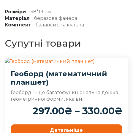
Розміри
38*19 см
Матеріал
березова фанера
Комплект
балансир та кулька
Супутні товари
Геоборд (математичний
планшет)
Геоборд — це багатофункціональна дошка
геометричної форми, яка виг..
297.00
₴
–
330.00
₴
Детальніше