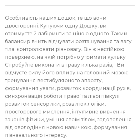
Особливість наших дощок, те що вони
двосторонні. Купуючи одну Дошку, ви
отримуєте 2 лабіринти за ціною одного. Такий
балансир вчить відчувати розташування та вагу
тіла, контролювати рівновагу. Він є нестійкою
поверхнею, на якій потрібно утримати кульку.
Спробуйте виконати вправу кілька разів, і Ви
відчуєте силу його впливу на головний мозок:
тренування вестибулярного апарату,
формування уваги, розвиток координації рухів,
синхронізація роботи правої та лівої півкулі,
розвиток сенсорики, розвиток логіки,
просторового мислення, інтуїтивне вивчення
законів фізики, уміння своїм тілом, задоволення
від оволодіння новою навичкою, формування
пізнавального інтересу.