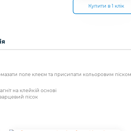
Купити в 1 клiк
ія
омазати поле клеєм та присипати кольоровим піском
магніт на клейкій основі
кварцевий пісок