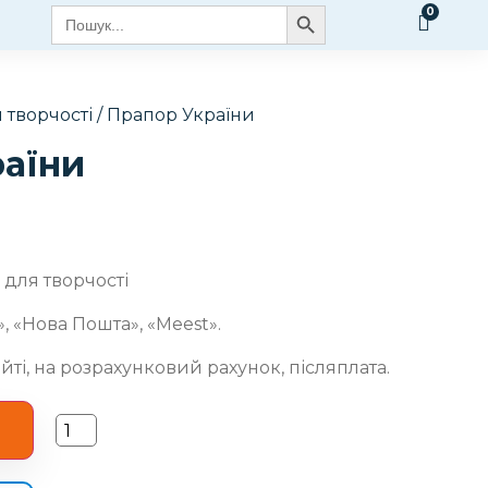
Search Button
Search
for:
 творчості
/ Прапор України
аїни
 для творчості
, «Нова Пошта», «Meest».
йті, на розрахунковий рахунок, післяплата.