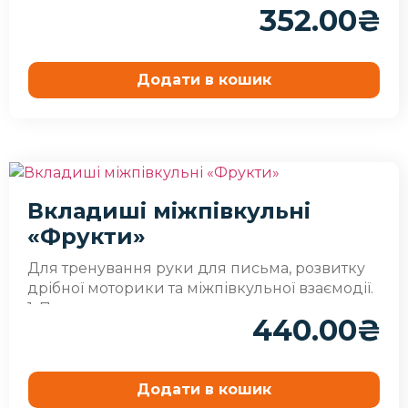
352.00
₴
Додати в кошик
Вкладиші міжпівкульні
«Фрукти»
Для тренування руки для письма, розвитку
дрібної моторики та міжпівкульної взаємодії.
1. Переноси..
440.00
₴
Додати в кошик