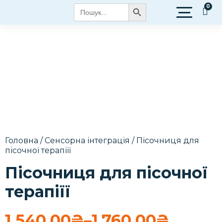
Search Button
Search
for:
Головна
/
Сенсорна інтеграція
/ Пісочниця для
пісочної терапіїї
Пісочниця для пісочної
терапіїї
1,540.00
₴
–
1,760.00
₴