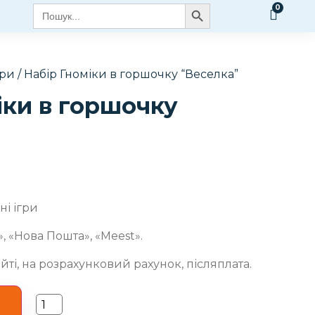
Search Button
Search
for:
гри
/ Набір Гноміки в горшочку “Веселка”
іки в горшочку
і ігри
, «Нова Пошта», «Meest».
йті, на розрахунковий рахунок, післяплата.