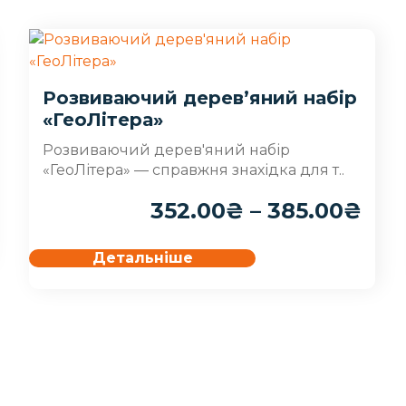
Розвиваючий дерев’яний набір
«ГеоЛітера»
Розвиваючий дерев'яний набір
«ГеоЛітера» — справжня знахідка для т..
352.00
₴
–
385.00
₴
Детальніше