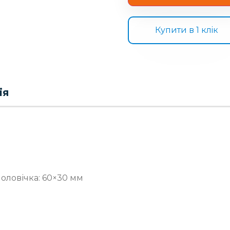
Купити в 1 клiк
ія
чоловічка: 60×30 мм