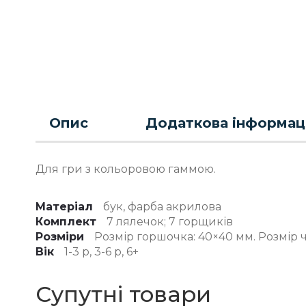
Опис
Додаткова інформац
Для гри з кольоровою гаммою.
Матеріал
бук, фарба акрилова
Комплект
7 лялечок; 7 горщиків
Розміри
Розмір горшочка: 40×40 мм. Розмір 
Вік
1-3 р, 3-6 р, 6+
Супутні товари