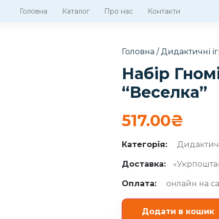
Головна
Каталог
Про нас
Контакти
Головна
/
Дидактичні і
Набір Гном
“Веселка”
517.00
₴
Категорія:
Дидактичн
Доставка:
«Укрпошта»
Оплата:
онлайн на са
Додати в кошик